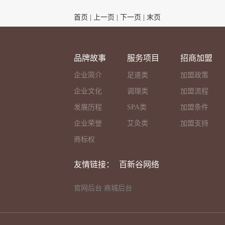
首页
|
上一页
| 下一页 | 末页
品牌故事
服务项目
招商加盟
企业简介
足道类
加盟政策
企业文化
调理类
加盟流程
发展历程
SPA类
加盟条件
企业荣誉
艾灸类
加盟支持
商标权
友情链接：
百新谷网络
官网后台
商城后台