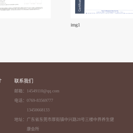
img1
才
联系我们
邮箱：
14549110@qq.com
电话：
0769-83569777
13450668133
地址：
广东省东莞市厚街镇中兴路28号三楼中界养生健
康会所