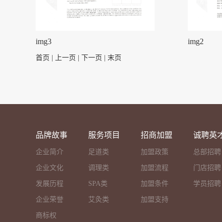
img3
img2
首页
|
上一页
| 下一页 | 末页
品牌故事
服务项目
招商加盟
诚聘英
企业简介
足道类
加盟政策
总部招聘
企业文化
调理类
加盟流程
门店招聘
发展历程
SPA类
加盟条件
学员招聘
企业荣誉
艾灸类
加盟支持
商标权